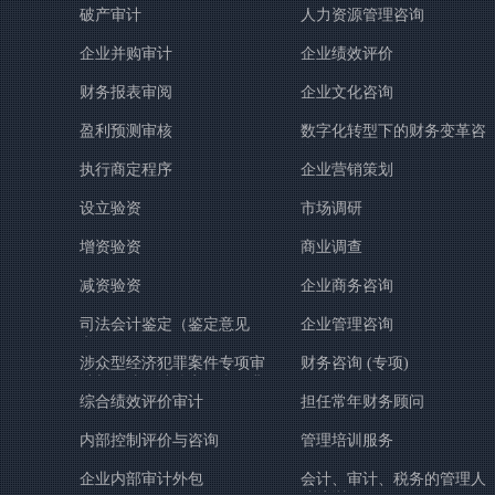
破产审计
人力资源管理咨询
企业并购审计
企业绩效评价
财务报表审阅
企业文化咨询
盈利预测审核
数字化转型下的财务变革咨
询
执行商定程序
企业营销策划
设立验资
市场调研
增资验资
商业调查
减资验资
企业商务咨询
司法会计鉴定（鉴定意见
企业管理咨询
书）
涉众型经济犯罪案件专项审
财务咨询 (专项)
计与司法会计鉴定（含：非
综合绩效评价审计
担任常年财务顾问
法吸收公众存款、集资诈骗
等案件）
内部控制评价与咨询
管理培训服务
企业内部审计外包
会计、审计、税务的管理人