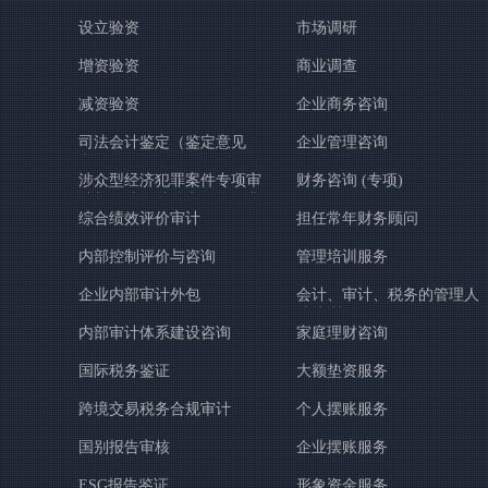
设立验资
市场调研
增资验资
商业调查
减资验资
企业商务咨询
司法会计鉴定（鉴定意见
企业管理咨询
书）
涉众型经济犯罪案件专项审
财务咨询 (专项)
计与司法会计鉴定（含：非
综合绩效评价审计
担任常年财务顾问
法吸收公众存款、集资诈骗
等案件）
内部控制评价与咨询
管理培训服务
企业内部审计外包
会计、审计、税务的管理人
才培训
内部审计体系建设咨询
家庭理财咨询
国际税务鉴证
大额垫资服务
跨境交易税务合规审计
个人摆账服务
国别报告审核
企业摆账服务
ESG报告鉴证
形象资金服务